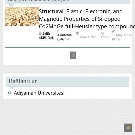
Öğr
Bö
Structural, Elastic, Electronic, and
Magnetic Properties of Si-doped
Al
Co2MnGe full-Heusler type compoun
Se
E
Salih
Akademik
05.Mayıs.2020
Pro
05.Mayıs.2020
13:50
AKBUDAK
Çalışma
14:14
Do
Ecz
Fak
Ecz
1
Te
Bil
Sa
Bağlantılar
A
Pro
Do
Adıyaman Üniversitesi
Sağ
Hiz
Me
Yü
/
Tı
Hiz
Tek
Bö