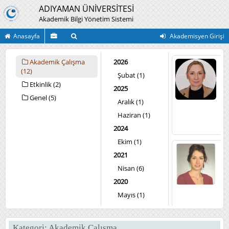
ADIYAMAN ÜNİVERSİTESİ
Akademik Bilgi Yönetim Sistemi
Anasayfa
Akademisyen Girişi
Akademik Çalışma
2026
Zü
(12)
D
Şubat (1)
Do
Etkinlik (2)
2025
Do
Genel (5)
Tıp
Aralık (1)
Fak
Tem
Haziran (1)
Bil
2024
Bö
Ekim (1)
H
2021
İ
Nisan (6)
Do
Öğ
2020
Üye
Sp
Mayıs (1)
Bil
Fak
2013
Be
Eği
Temmuz (1)
Kategori: Akademik Çalışma
Sp