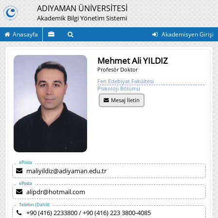
ADIYAMAN ÜNİVERSİTESİ
Akademik Bilgi Yönetim Sistemi
Anasayfa
Akademisyen Girişi
Mehmet Ali YILDIZ
Profesör Doktor
Fen Edebiyat Fakültesi
Psikoloji Bölümü
Mesaj İletin
ePosta
maliyildiz@adiyaman.edu.tr
ePosta
alipdr@hotmail.com
Telefon (Dahili)
+90 (416) 2233800 / +90 (416) 223 3800-4085