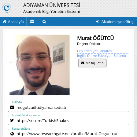
ADIYAMAN ÜNİVERSİTESİ
Akademik Bilgi Yönetim Sistemi
Anasayfa
Akademisyen Girişi
Murat ÖĞÜTCÜ
Doçent Doktor
Fen Edebiyat Fakültesi
İngiliz Dili ve Edebiyatı Bölümü
Mesaj İletin
EPOSTA
mogutcu@adiyaman.edu.tr
Turkish Shakespeares
https://x.com/TurkishShakes
ResearchGate
https://www.researchgate.net/profile/Murat-Oeguetcue