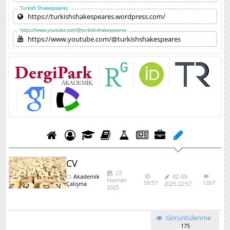
Turkish Shakespeares
https://turkishshakespeares.wordpress.com/
https://www.youtube.com/@turkishshakespeares
https://www.youtube.com/@turkishshakespeares
CV
23
Akademik
02-09-
Haziran
09:57
1267
Çalışma
2025 22:57
2025
Görüntülenme
175