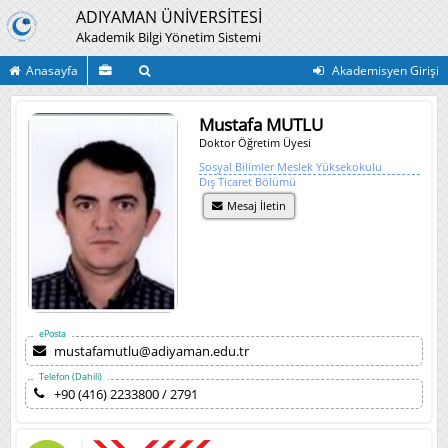
ADIYAMAN ÜNİVERSİTESİ
Akademik Bilgi Yönetim Sistemi
Anasayfa
Akademisyen Girişi
Mustafa MUTLU
Doktor Öğretim Üyesi
Sosyal Bilimler Meslek Yüksekokulu
Dış Ticaret Bölümü
Mesaj İletin
ePosta
mustafamutlu@adiyaman.edu.tr
Telefon (Dahili)
+90 (416) 2233800 / 2791