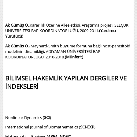
Ak Gümüş Ö.,
Kararlılık Üzerine Allee etkisi, Araştırma projesi, SELÇUK
ÜNİVERSİTESİ BAP KOORDİNATÖRLÜĞÜ, 2009-2011.
(Yardımcı
Yürütücü)
Ak Gümüş Ö.,
Maynard-Smith büyüme formuna bağlı host-parasitoid
modelinin dinamikliği, ADIYAMAN ÜNİVERSİTESİ BAP
KOORDİNATÖRLÜĞÜ, 2016-2018.
(Münferit)
BİLİMSEL HAKEMLİK YAPILAN DERGİLER VE
İNDEKSLERİ
Nonlinear Dynamics (
SCI
)
International Journal of Biomathematics (
SCI-EXP
)
Mathematical Reviews (
AREA INDEX
)