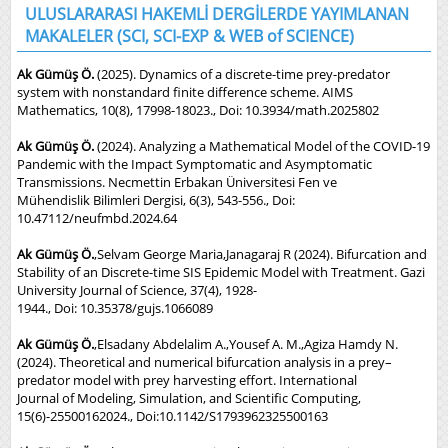
ULUSLARARASI HAKEMLİ DERGİLERDE YAYIMLANAN
MAKALELER (SCI, SCI-EXP & WEB of SCIENCE)
Ak Gümüş Ö.
(2025). Dynamics of a discrete-time prey-predator
system with nonstandard finite difference scheme. AIMS
Mathematics, 10(8), 17998-18023., Doi: 10.3934/math.2025802
Ak Gümüş Ö.
(2024). Analyzing a Mathematical Model of the COVID-19
Pandemic with the Impact Symptomatic and Asymptomatic
Transmissions. Necmettin Erbakan Üniversitesi Fen ve
Mühendislik Bilimleri Dergisi, 6(3), 543-556., Doi:
10.47112/neufmbd.2024.64
Ak Gümüş Ö.
,Selvam George Maria,Janagaraj R (2024). Bifurcation and
Stability of an Discrete-time SIS Epidemic Model with Treatment. Gazi
University Journal of Science, 37(4), 1928-
1944., Doi: 10.35378/gujs.1066089
Ak Gümüş Ö.
,Elsadany Abdelalim A.,Yousef A. M.,Agiza Hamdy N.
(2024). Theoretical and numerical bifurcation analysis in a prey–
predator model with prey harvesting effort. International
Journal of Modeling, Simulation, and Scientific Computing,
15(6)-25500162024., Doi:10.1142/S1793962325500163