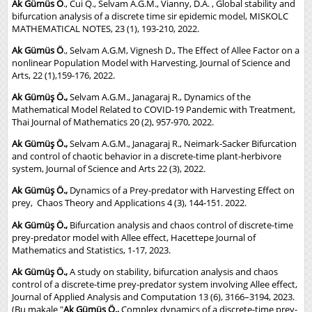
Ak Gümüs Ö
., Cui Q., Selvam A.G.M., Vianny, D.A. , Global stability and
bifurcation analysis of a discrete time sir epidemic model, MISKOLC
MATHEMATICAL NOTES, 23 (1), 193-210, 2022.
Ak Gümüs Ö
., Selvam A.G.M, Vignesh D., The Effect of Allee Factor on a
nonlinear Population Model with Harvesting, Journal of Science and
Arts, 22 (1),159-176, 2022.
Ak Gümüş Ö.
,
Selvam A.G.M., Janagaraj R., Dynamics of the
Mathematical Model Related to COVID-19 Pandemic with Treatment,
Thai Journal of Mathematics 20 (2), 957-970, 2022.
Ak Gümüş Ö.
,
Selvam A.G.M., Janagaraj R., Neimark-Sacker Bifurcation
and control of chaotic behavior in a discrete-time plant-herbivore
system, Journal of Science and Arts 22 (3), 2022.
Ak Gümüş Ö.
,
Dynamics of a Prey-predator with Harvesting Effect on
prey, Chaos Theory and Applications 4 (3), 144-151. 2022.
Ak Gümüş Ö.
,
Bifurcation analysis and chaos control of discrete-time
prey-predator model with Allee effect, Hacettepe Journal of
Mathematics and Statistics, 1-17, 2023.
Ak Gümüş Ö.
,
A study on stability, bifurcation analysis and chaos
control of a discrete-time prey-predator system involving Allee effect,
Journal of Applied Analysis and Computation 13 (6), 3166–3194, 2023.
(Bu makale "
Ak Gümüş Ö.
,
Complex dynamics of a discrete-time prey-