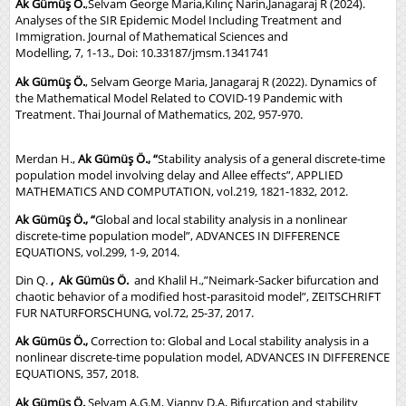
Ak Gümüş Ö.
,Selvam George Maria,Kılınç Narin,Janagaraj R (2024).
Analyses of the SIR Epidemic Model Including Treatment and
Immigration. Journal of Mathematical Sciences and
Modelling, 7, 1-13., Doi: 10.33187/jmsm.1341741
Ak Gümüş Ö.
, Selvam George Maria, Janagaraj R (2022). Dynamics of
the Mathematical Model Related to COVID-19 Pandemic with
Treatment. Thai Journal of Mathematics, 202, 957-970.
Merdan H.,
Ak Gümüş Ö., “
Stability analysis of a general discrete-time
population model involving delay and Allee effects”, APPLIED
MATHEMATICS AND COMPUTATION, vol.219, 1821-1832, 2012.
Ak Gümüş Ö., “
Global and local stability analysis in a nonlinear
discrete-time population model”, ADVANCES IN DIFFERENCE
EQUATIONS, vol.299, 1-9, 2014.
Din Q.
, Ak Gümüs Ö.
and Khalil H.,”Neimark-Sacker bifurcation and
chaotic behavior of a modified host-parasitoid model”, ZEITSCHRIFT
FUR NATURFORSCHUNG, vol.72, 25-37, 2017.
Ak Gümüs Ö.,
Correction to: Global and Local stability analysis in a
nonlinear discrete-time population model, ADVANCES IN DIFFERENCE
EQUATIONS, 357, 2018.
Ak Gümüs Ö.
Selvam A.G.M, Vianny D.A, Bifurcation and stability