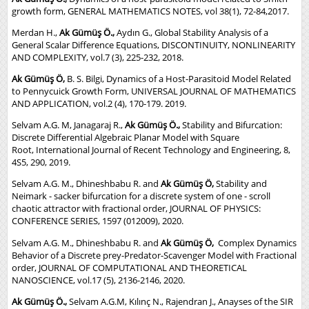
growth form, GENERAL MATHEMATICS NOTES, vol 38(1), 72-84,2017.
Merdan H.,
Ak Gümüş Ö.,
Aydın G., Global Stability Analysis of a
General Scalar Difference Equations, DISCONTINUITY, NONLINEARITY
AND COMPLEXITY, vol.7 (3), 225-232, 2018.
Ak Gümüş Ö,
B. S. Bilgi, Dynamics of a Host-Parasitoid Model Related
to Pennycuick Growth Form, UNIVERSAL JOURNAL OF MATHEMATICS
AND APPLICATION, vol.2 (4), 170-179. 2019.
Selvam A.G. M, Janagaraj R.,
Ak Gümüş Ö.,
Stability and Bifurcation:
Discrete Differential Algebraic Planar Model with Square
Root, International Journal of Recent Technology and Engineering, 8,
4S5, 290, 2019.
Selvam A.G. M., Dhineshbabu R. and
Ak Gümüş Ö,
Stability and
Neimark - sacker bifurcation for a discrete system of one - scroll
chaotic attractor with fractional order, JOURNAL OF PHYSICS:
CONFERENCE SERIES, 1597 (012009), 2020.
Selvam A.G. M., Dhineshbabu R. and
Ak Gümüş Ö,
Complex Dynamics
Behavior of a Discrete prey-Predator-Scavenger Model with Fractional
order, JOURNAL OF COMPUTATIONAL AND THEORETICAL
NANOSCIENCE, vol.17 (5), 2136-2146, 2020.
Ak Gümüş Ö.
,
Selvam A.G.M, Kılınç N., Rajendran J., Anayses of the SIR