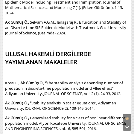
Epidemic Model Including Treatment and Immigration, Journal of
Mathematical Sciences and Modelling 7 (1), (Erken Görünüm), 1-13,
2024.
Ak Gümüş Ö.
,
Selvam A.G.M., Janagaraj R., Bifurcation and Stability of
an Discrete-time SIS Epidemic Model with Treatment, Gazi University
Journal of Science, (Basımda) 2024.
ULUSAL HAKEMLİ DERGİLERDE
YAYIMLANAN MAKALELER
Köse H.,
Ak Gümüş Ö., “
The stability analysis depending number of
predation in discrete-time population model and Allee effect”,
Adiyaman University, JOURNAL OF SCIENCE, vol. 2 (1), 24-33, 2012.
Ak Gümüş Ö., “
Stability analysis in scalar equations”, Adiyaman
University, JOURNAL OF SCIENCE(2), 109-149, 2014.
Ak Gümüş Ö.,
Generalized stability for a class of nonlinear difference
population model, Afyon Kocatepe University, JOURNAL OF SCIENCE
AND ENGINEERING SCIENCES, vol.16, 585-591, 2016.