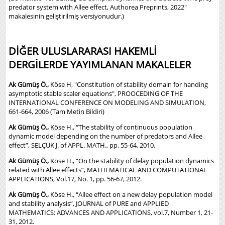
predator system with Allee effect, Authorea Preprints, 2022"
makalesinin geliştirilmiş versiyonudur.)
DİĞER ULUSLARARASI HAKEMLİ
DERGİLERDE YAYIMLANAN MAKALELER
Ak Gümüş Ö.,
Köse H, "Constitution of stability domain for handing
asymptotic stable scaler equations", PROOCEDING OF THE
INTERNATIONAL CONFERENCE ON MODELING AND SIMULATION,
661-664, 2006 (Tam Metin Bildiri)
Ak Gümüş Ö.,
Köse H., “The stability of continuous population
dynamic model depending on the number of predators and Allee
effect”, SELÇUK J. of APPL. MATH., pp. 55-64, 2010.
Ak Gümüş Ö.,
Köse H., “On the stability of delay population dynamics
related with Allee effects”, MATHEMATICAL AND COMPUTATIONAL
APPLICATIONS, Vol.17, No. 1, pp. 56-67, 2012.
Ak Gümüş Ö.,
Köse H., “Allee effect on a new delay population model
and stability analysis”, JOURNAL of PURE and APPLIED
MATHEMATICS: ADVANCES AND APPLICATIONS, vol.7, Number 1, 21-
31, 2012.