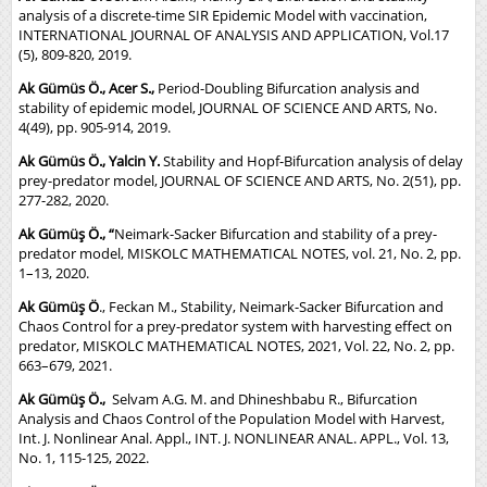
analysis of a discrete-time SIR Epidemic Model with vaccination,
INTERNATIONAL JOURNAL OF ANALYSIS AND APPLICATION, Vol.17
(5), 809-820, 2019.
Ak Gümüs Ö., Acer S.,
Period-Doubling Bifurcation analysis and
stability of epidemic model, JOURNAL OF SCIENCE AND ARTS, No.
4(49), pp. 905-914, 2019.
Ak Gümüs Ö., Yalcin Y.
Stability and Hopf-Bifurcation analysis of delay
prey-predator model, JOURNAL OF SCIENCE AND ARTS, No. 2(51), pp.
277-282, 2020.
Ak Gümüş Ö., “
Neimark-Sacker Bifurcation and stability of a prey-
predator model, MISKOLC MATHEMATICAL NOTES, vol. 21, No. 2, pp.
1–13, 2020.
Ak Gümüş Ö
., Feckan M., Stability, Neimark-Sacker Bifurcation and
Chaos Control for a prey-predator system with harvesting effect on
predator, MISKOLC MATHEMATICAL NOTES, 2021, Vol. 22, No. 2, pp.
663–679, 2021.
Ak Gümüş Ö.,
Selvam A.G. M. and Dhineshbabu R., Bifurcation
Analysis and Chaos Control of the Population Model with Harvest,
Int. J. Nonlinear Anal. Appl., INT. J. NONLINEAR ANAL. APPL., Vol. 13,
No. 1, 115-125, 2022.