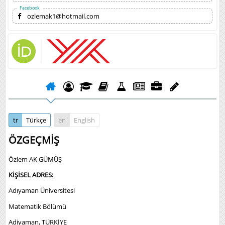
Facebook
ozlemak1@hotmail.com
tr
Türkçe
en
English
ÖZGEÇMİŞ
Özlem AK GÜMÜŞ
KİŞİSEL ADRES:
Adıyaman Üniversitesi
Matematik Bölümü
Adiyaman, TÜRKİYE