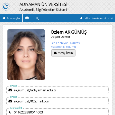
ADIYAMAN ÜNİVERSİTESİ
Akademik Bilgi Yönetim Sistemi
Anasayfa
Akademisyen Girişi
Özlem AK GÜMÜŞ
Doçent Doktor
Fen Edebiyat Fakültesi
Matematik Bölümü
Mesaj İletin
ePosta
akgumus@adiyaman.edu.tr
ePosta
akgumus@02gmail.com
Telefon (İş)
04162233800/ 4003