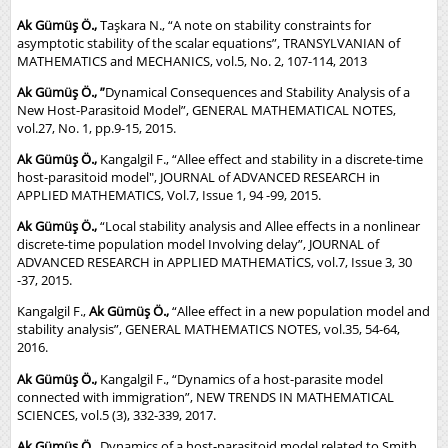
Ak Gümüş Ö.,
Taşkara N., “A note on stability constraints for
asymptotic stability of the scalar equations”, TRANSYLVANIAN of
MATHEMATICS and MECHANICS, vol.5, No. 2, 107-114, 2013
Ak Gümüş Ö., ”
Dynamical Consequences and Stability Analysis of a
New Host-Parasitoid Model”, GENERAL MATHEMATICAL NOTES,
vol.27, No. 1, pp.9-15, 2015.
Ak Gümüş Ö.,
Kangalgil F., “Allee effect and stability in a discrete-time
host-parasitoid model", JOURNAL of ADVANCED RESEARCH in
APPLIED MATHEMATICS, Vol.7, Issue 1, 94 -99, 2015.
Ak Gümüş Ö.,
“Local stability analysis and Allee effects in a nonlinear
discrete-time population model Involving delay”, JOURNAL of
ADVANCED RESEARCH in APPLIED MATHEMATİCS, vol.7, Issue 3, 30
-37, 2015.
Kangalgil F.,
Ak Gümüş Ö.,
“Allee effect in a new population model and
stability analysis”, GENERAL MATHEMATICS NOTES, vol.35, 54-64,
2016.
Ak Gümüş Ö.,
Kangalgil F., “Dynamics of a host-parasite model
connected with immigration”, NEW TRENDS IN MATHEMATICAL
SCIENCES, vol.5 (3), 332-339, 2017.
Ak Gümüş Ö.,
Dynamics of a host-parasitoid model related to Smith