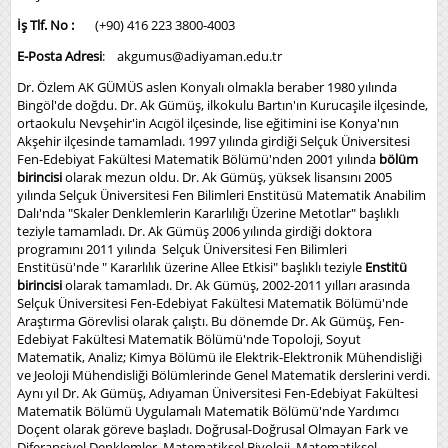
İş Tlf. No :
(+90) 416 223 3800-4003
E-Posta Adresi
: akgumus@adiyaman.edu.tr
Dr. Özlem AK GÜMÜS aslen Konyalı olmakla beraber 1980 yılında
Bingöl'de doğdu. Dr. Ak Gümüş, ilkokulu Bartın'ın Kurucaşile ilçesinde,
ortaokulu Nevşehir'in Acıgöl ilçesinde, lise eğitimini ise Konya'nın
Akşehir ilçesinde tamamladı. 1997 yılında girdiği Selçuk Üniversitesi
Fen-Edebiyat Fakültesi Matematik Bölümü'nden 2001 yılında
bölüm
birincisi
olarak mezun oldu. Dr. Ak Gümüş, yüksek lisansını 2005
yılında Selçuk Üniversitesi Fen Bilimleri Enstitüsü Matematik Anabilim
Dalı'nda "Skaler Denklemlerin Kararlılığı Üzerine Metotlar" başlıklı
teziyle tamamladı. Dr. Ak Gümüş 2006 yılında girdiği doktora
programını 2011 yılında Selçuk Üniversitesi Fen Bilimleri
Enstitüsü'nde " Kararlılık üzerine Allee Etkisi" başlıklı teziyle
Enstitü
birincisi
olarak tamamladı. Dr. Ak Gümüş, 2002-2011 yılları arasında
Selçuk Üniversitesi Fen-Edebiyat Fakültesi Matematik Bölümü'nde
Araştırma Görevlisi olarak çalıştı. Bu dönemde Dr. Ak Gümüş, Fen-
Edebiyat Fakültesi Matematik Bölümü'nde Topoloji, Soyut
Matematik, Analiz; Kimya Bölümü ile Elektrik-Elektronik Mühendisliği
ve Jeoloji Mühendisliği Bölümlerinde Genel Matematik derslerini verdi.
Aynı yıl Dr. Ak Gümüş, Adıyaman Üniversitesi Fen-Edebiyat Fakültesi
Matematik Bölümü Uygulamalı Matematik Bölümü'nde Yardımcı
Doçent olarak göreve başladı. Doğrusal-Doğrusal Olmayan Fark ve
Diferansiyel Denklemler, Matematiksel Biyoloji, Matematiksel