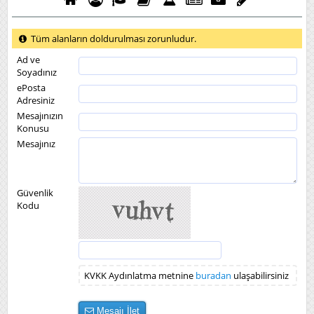
Tüm alanların doldurulması zorunludur.
Ad ve
Soyadınız
ePosta
Adresiniz
Mesajınızın
Konusu
Mesajınız
Güvenlik
Kodu
KVKK Aydınlatma metnine
buradan
ulaşabilirsiniz
Mesajı İlet