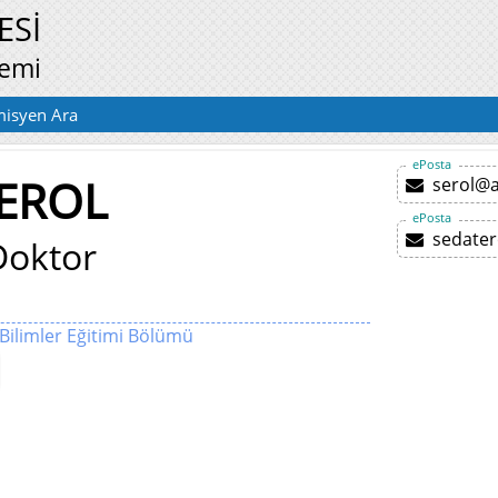
ESİ
temi
isyen Ara
ePosta
 EROL
serol@a
ePosta
sedate
Doktor
 Bilimler Eğitimi Bölümü