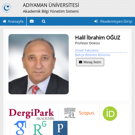
ADIYAMAN ÜNİVERSİTESİ
Akademik Bilgi Yönetim Sistemi
Anasayfa
Akademisyen Girişi
Halil İbrahim OĞUZ
Profesör Doktor
Ziraat Fakültesi
Bahçe Bitkileri Bölümü
Mesaj İletin