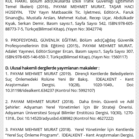
KUL HAKKI, Bölüm adı:(Okullarda Etkili Trafik Güvenliği Eğitiminin
Temel İlkeleri) (2016)., PAYAM MEHMET MURAT, TAŞAR HACI
HÜSEYİN, TDV Yayın Matbaacılık Tic. İşletmesi, Editör:A.. Faruk
Sinanoğlu, Mustafa Arslan, Mehmet Kubat, Recep Uçar, Abdülkadir
Kıyak, Serkan Demir, Basım sayısı:1, Sayfa Sayısı 542, ISBN:978-605-
88773-7-5, Türkçe(Bilimsel Kitap), (Yayın No: 3042774)
9. PROFESYONEL GÜVENLİK EĞİTİMİ, Bölüm adı:(Çağdaş Güvenlik
Profesyonellerinin Etik Eğitimi) (2015)., PAYAM MEHMET MURAT,
Adalet Yayınevi, Editör:Sünger Ercan, Basım sayısı:1, Sayfa Sayısı 307,
ISBN:978-605-146-650-7, Türkçe(Bilimsel Kitap), (Yayın No: 1560117)
D. Ulusal hakemli dergilerde yayımlanan makaleler :
1. PAYAM MEHMET MURAT (2019). Dirençli Kentlerde Belediyelerin
Suç Önlemedeki Rolüne Yeni Bir Bakış. İDEALKENT - Kent
Araştırmaları Dergisi, 10(28), 1020-1049., Doi:
10.31198/idealkent.634237 (Kontrol No: 5992107)
2. PAYAM MEHMET MURAT (2018). Daha Emin, Güvenli ve Adil
Şehirler: Adıyaman Yerel Yönetimleri İçin Bir Strateji Önerisi.
Adıyaman Üniversitesi Sosyal Bilimler Enstitüsü Dergisi, 10(30), 1270-
1318., Doi: 10.14520/adyusbd.438982 (Kontrol No: 4627222)
3. PAYAM MEHMET MURAT (2018). Yerel Yönetimler İçin Kentlerde
“Yerel Suç Önleme Programı”. İDEALKENT - Kent Araştırmaları Dergisi,