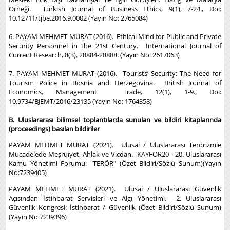
Örneği. Turkish Journal of Business Ethics, 9(1), 7-24., Doi:
10.12711/tjbe.2016.9.0002 (Yayın No: 2765084)
6. PAYAM MEHMET MURAT (2016). Ethical Mind for Public and Private
Security Personnel in the 21st Century. International Journal of
Current Research, 8(3), 28884-28888. (Yayın No: 2617063)
7. PAYAM MEHMET MURAT (2016). Tourists’ Security: The Need for
Tourism Police in Bosnia and Herzegovina. British Journal of
Economics, Management Trade, 12(1), 1-9., Doi:
10.9734/BJEMT/2016/23135 (Yayın No: 1764358)
B. Uluslararası bilimsel toplantılarda sunulan ve bildiri kitaplarında
(proceedings) basılan bildiriler
PAYAM MEHMET MURAT (2021). Ulusal / Uluslararası Terörizmle
Mücadelede Meşruiyet, Ahlak ve Vicdan. KAYFOR20 - 20. Uluslararası
Kamu Yönetimi Forumu: "TERÖR" (Özet Bildiri/Sözlü Sunum)(Yayın
No:7239405)
PAYAM MEHMET MURAT (2021). Ulusal / Uluslararası Güvenlik
Açısından İstihbarat Servisleri ve Algı Yönetimi. 2. Uluslararası
Güvenlik Kongresi: İstihbarat / Güvenlik (Özet Bildiri/Sözlü Sunum)
(Yayın No:7239396)