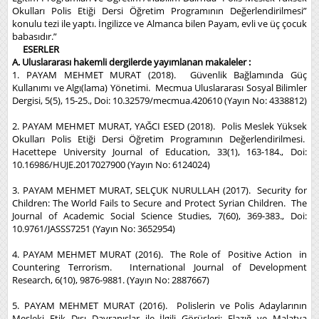
Okulları Polis Etiği Dersi Öğretim Programının Değerlendirilmesi”
konulu tezi ile yaptı. İngilizce ve Almanca bilen Payam, evli ve üç çocuk
babasıdır.”
ESERLER
A. Uluslararası hakemli dergilerde yayımlanan makaleler :
1. PAYAM MEHMET MURAT (2018). Güvenlik Bağlamında Güç
Kullanımı ve Algı(lama) Yönetimi. Mecmua Uluslararası Sosyal Bilimler
Dergisi, 5(5), 15-25., Doi: 10.32579/mecmua.420610 (Yayın No: 4338812)
2. PAYAM MEHMET MURAT, YAĞCI ESED (2018). Polis Meslek Yüksek
Okulları Polis Etiği Dersi Öğretim Programının Değerlendirilmesi.
Hacettepe University Journal of Education, 33(1), 163-184., Doi:
10.16986/HUJE.2017027900 (Yayın No: 6124024)
3. PAYAM MEHMET MURAT, SELÇUK NURULLAH (2017). Security for
Children: The World Fails to Secure and Protect Syrian Children. The
Journal of Academic Social Science Studies, 7(60), 369-383., Doi:
10.9761/JASSS7251 (Yayın No: 3652954)
4. PAYAM MEHMET MURAT (2016). The Role of Positive Action in
Countering Terrorism. International Journal of Development
Research, 6(10), 9876-9881. (Yayın No: 2887667)
5. PAYAM MEHMET MURAT (2016). Polislerin ve Polis Adaylarının
Mesleki Etik Dışı Davranışlar ile İlgili Görüşleri: Elazığ ve Malatya