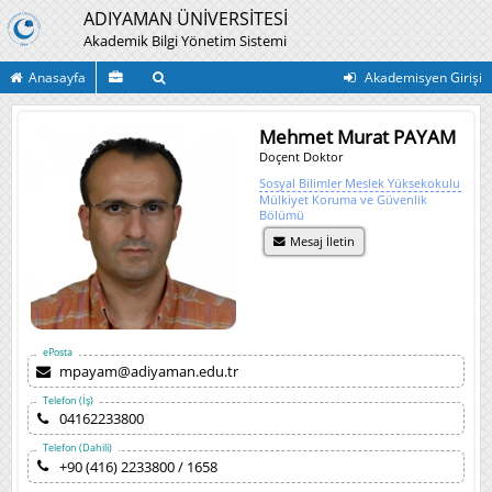
ADIYAMAN ÜNİVERSİTESİ
Akademik Bilgi Yönetim Sistemi
Anasayfa
Akademisyen Girişi
Mehmet Murat PAYAM
Doçent Doktor
Sosyal Bilimler Meslek Yüksekokulu
Mülkiyet Koruma ve Güvenlik
Bölümü
Mesaj İletin
ePosta
mpayam@adiyaman.edu.tr
Telefon (İş)
04162233800
Telefon (Dahili)
+90 (416) 2233800 / 1658