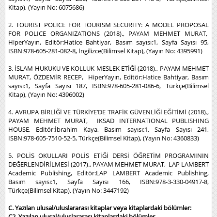
Kitap), (Yayın No: 6075686)
2. TOURIST POLICE FOR TOURISM SECURITY: A MODEL PROPOSAL
FOR POLICE ORGANIZATIONS (2018)., PAYAM MEHMET MURAT,
HiperYayın, Editör:Hatice Bahtiyar, Basım sayısı:1, Sayfa Sayısı 95,
ISBN:978-605-281-082-8, İngilizce(Bilimsel Kitap), (Yayın No: 4395991)
3. İSLAM HUKUKU VE KOLLUK MESLEK ETİĞİ (2018)., PAYAM MEHMET
MURAT, ÖZDEMİR RECEP, HiperYayın, Editör:Hatice Bahtiyar, Basım
sayısı:1, Sayfa Sayısı 187, ISBN:978-605-281-086-6, Türkçe(Bilimsel
Kitap), (Yayın No: 4396002)
4. AVRUPA BİRLİĞİ VE TÜRKİYE’DE TRAFİK GÜVENLİĞİ EĞİTİMİ (2018).,
PAYAM MEHMET MURAT, IKSAD INTERNATIONAL PUBLISHING
HOUSE, Editör:İbrahim Kaya, Basım sayısı:1, Sayfa Sayısı 241,
ISBN:978-605-7510-52-5, Türkçe(Bilimsel Kitap), (Yayın No: 4360833)
5. POLİS OKULLARI POLİS ETİĞİ DERSİ ÖĞRETİM PROGRAMININ
DEĞERLENDİRİLMESİ (2017)., PAYAM MEHMET MURAT, LAP LAMBERT
Academic Publishing, Editör:LAP LAMBERT Academic Publishing,
Basım sayısı:1, Sayfa Sayısı 166, ISBN:978-3-330-04917-8,
Türkçe(Bilimsel Kitap), (Yayın No: 3447192)
C. Yazılan ulusal/uluslararası kitaplar veya kitaplardaki bölümler:
C2. Yazılan ulusal/uluslararası kitaplardaki bölümler