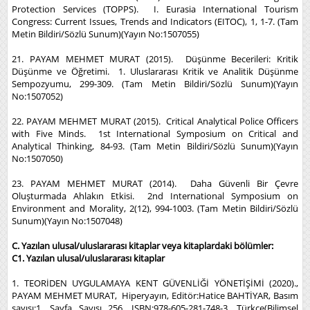
Protection Services (TOPPS). I. Eurasia International Tourism
Congress: Current Issues, Trends and Indicators (EITOC), 1, 1-7. (Tam
Metin Bildiri/Sözlü Sunum)(Yayın No:1507055)
21. PAYAM MEHMET MURAT (2015). Düşünme Becerileri: Kritik
Düşünme ve Öğretimi. 1. Uluslararası Kritik ve Analitik Düşünme
Sempozyumu, 299-309. (Tam Metin Bildiri/Sözlü Sunum)(Yayın
No:1507052)
22. PAYAM MEHMET MURAT (2015). Critical Analytical Police Officers
with Five Minds. 1st International Symposium on Critical and
Analytical Thinking, 84-93. (Tam Metin Bildiri/Sözlü Sunum)(Yayın
No:1507050)
23. PAYAM MEHMET MURAT (2014). Daha Güvenli Bir Çevre
Oluşturmada Ahlakın Etkisi. 2nd International Symposium on
Environment and Morality, 2(12), 994-1003. (Tam Metin Bildiri/Sözlü
Sunum)(Yayın No:1507048)
C. Yazılan ulusal/uluslararası kitaplar veya kitaplardaki bölümler:
C1. Yazılan ulusal/uluslararası kitaplar
1. TEORİDEN UYGULAMAYA KENT GÜVENLİĞİ YÖNETİŞİMİ (2020).,
PAYAM MEHMET MURAT, Hiperyayın, Editör:Hatice BAHTİYAR, Basım
sayısı:1, Sayfa Sayısı 256, ISBN:978-605-281-748-3, Türkçe(Bilimsel