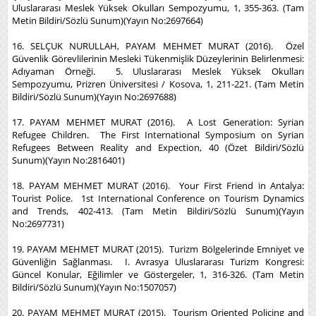
Uluslararası Meslek Yüksek Okulları Sempozyumu, 1, 355-363. (Tam
Metin Bildiri/Sözlü Sunum)(Yayın No:2697664)
16. SELÇUK NURULLAH, PAYAM MEHMET MURAT (2016). Özel
Güvenlik Görevlilerinin Mesleki Tükenmişlik Düzeylerinin Belirlenmesi:
Adıyaman Örneği. 5. Uluslararası Meslek Yüksek Okulları
Sempozyumu, Prizren Üniversitesi / Kosova, 1, 211-221. (Tam Metin
Bildiri/Sözlü Sunum)(Yayın No:2697688)
17. PAYAM MEHMET MURAT (2016). A Lost Generation: Syrian
Refugee Children. The First International Symposium on Syrian
Refugees Between Reality and Expection, 40 (Özet Bildiri/Sözlü
Sunum)(Yayın No:2816401)
18. PAYAM MEHMET MURAT (2016). Your First Friend in Antalya:
Tourist Police. 1st International Conference on Tourism Dynamics
and Trends, 402-413. (Tam Metin Bildiri/Sözlü Sunum)(Yayın
No:2697731)
19. PAYAM MEHMET MURAT (2015). Turizm Bölgelerinde Emniyet ve
Güvenliğin Sağlanması. I. Avrasya Uluslararası Turizm Kongresi:
Güncel Konular, Eğilimler ve Göstergeler, 1, 316-326. (Tam Metin
Bildiri/Sözlü Sunum)(Yayın No:1507057)
20. PAYAM MEHMET MURAT (2015). Tourism Oriented Policing and