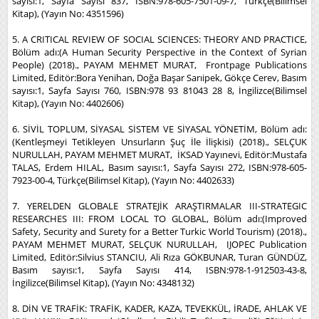
sayısı:1, Sayfa Sayısı 837, ISBN:978-605-7501-09-7, Türkçe(Bilimsel
Kitap), (Yayın No: 4351596)
5. A CRITICAL REVIEW OF SOCIAL SCIENCES: THEORY AND PRACTICE,
Bölüm adı:(A Human Security Perspective in the Context of Syrian
People) (2018)., PAYAM MEHMET MURAT, Frontpage Publications
Limited, Editör:Bora Yenihan, Doğa Başar Sarıipek, Gökçe Cerev, Basım
sayısı:1, Sayfa Sayısı 760, ISBN:978 93 81043 28 8, İngilizce(Bilimsel
Kitap), (Yayın No: 4402606)
6. SİVİL TOPLUM, SİYASAL SİSTEM VE SİYASAL YÖNETİM, Bölüm adı:
(Kentleşmeyi Tetikleyen Unsurların Şuç İle İlişkisi) (2018)., SELÇUK
NURULLAH, PAYAM MEHMET MURAT, İKSAD Yayınevi, Editör:Mustafa
TALAS, Erdem HILAL, Basım sayısı:1, Sayfa Sayısı 272, ISBN:978-605-
7923-00-4, Türkçe(Bilimsel Kitap), (Yayın No: 4402633)
7. YERELDEN GLOBALE STRATEJİK ARAŞTIRMALAR III-STRATEGIC
RESEARCHES III: FROM LOCAL TO GLOBAL, Bölüm adı:(Improved
Safety, Security and Surety for a Better Turkic World Tourism) (2018).,
PAYAM MEHMET MURAT, SELÇUK NURULLAH, IJOPEC Publication
Limited, Editör:Silvius STANCIU, Ali Rıza GÖKBUNAR, Turan GÜNDÜZ,
Basım sayısı:1, Sayfa Sayısı 414, ISBN:978-1-912503-43-8,
İngilizce(Bilimsel Kitap), (Yayın No: 4348132)
8. DİN VE TRAFİK: TRAFİK, KADER, KAZA, TEVEKKÜL, İRADE, AHLAK VE