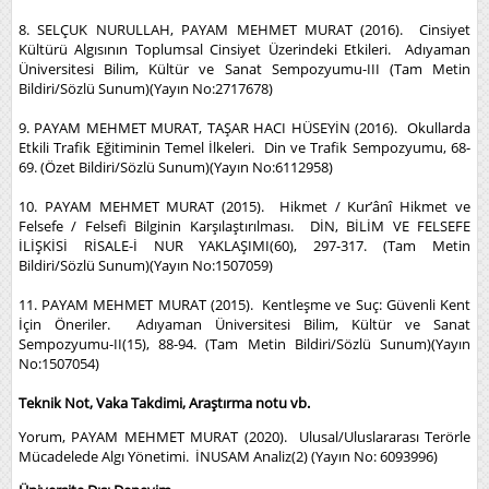
8. SELÇUK NURULLAH, PAYAM MEHMET MURAT (2016). Cinsiyet
Kültürü Algısının Toplumsal Cinsiyet Üzerindeki Etkileri. Adıyaman
Üniversitesi Bilim, Kültür ve Sanat Sempozyumu-III (Tam Metin
Bildiri/Sözlü Sunum)(Yayın No:2717678)
9. PAYAM MEHMET MURAT, TAŞAR HACI HÜSEYİN (2016). Okullarda
Etkili Trafik Eğitiminin Temel İlkeleri. Din ve Trafik Sempozyumu, 68-
69. (Özet Bildiri/Sözlü Sunum)(Yayın No:6112958)
10. PAYAM MEHMET MURAT (2015). Hikmet / Kur’ânî Hikmet ve
Felsefe / Felsefi Bilginin Karşılaştırılması. DİN, BİLİM VE FELSEFE
İLİŞKİSİ RİSALE-İ NUR YAKLAŞIMI(60), 297-317. (Tam Metin
Bildiri/Sözlü Sunum)(Yayın No:1507059)
11. PAYAM MEHMET MURAT (2015). Kentleşme ve Suç: Güvenli Kent
İçin Öneriler. Adıyaman Üniversitesi Bilim, Kültür ve Sanat
Sempozyumu-II(15), 88-94. (Tam Metin Bildiri/Sözlü Sunum)(Yayın
No:1507054)
Teknik Not, Vaka Takdimi, Araştırma notu vb.
Yorum, PAYAM MEHMET MURAT (2020). Ulusal/Uluslararası Terörle
Mücadelede Algı Yönetimi. İNUSAM Analiz(2) (Yayın No: 6093996)