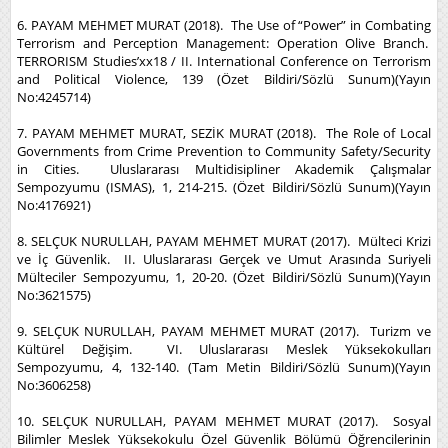
6. PAYAM MEHMET MURAT (2018). The Use of “Power” in Combating
Terrorism and Perception Management: Operation Olive Branch.
TERRORISM Studies’xx18 / II. International Conference on Terrorism
and Political Violence, 139 (Özet Bildiri/Sözlü Sunum)(Yayın
No:4245714)
7. PAYAM MEHMET MURAT, SEZİK MURAT (2018). The Role of Local
Governments from Crime Prevention to Community Safety/Security
in Cities. Uluslararası Multidisipliner Akademik Çalışmalar
Sempozyumu (ISMAS), 1, 214-215. (Özet Bildiri/Sözlü Sunum)(Yayın
No:4176921)
8. SELÇUK NURULLAH, PAYAM MEHMET MURAT (2017). Mülteci Krizi
ve İç Güvenlik. II. Uluslararası Gerçek ve Umut Arasında Suriyeli
Mülteciler Sempozyumu, 1, 20-20. (Özet Bildiri/Sözlü Sunum)(Yayın
No:3621575)
9. SELÇUK NURULLAH, PAYAM MEHMET MURAT (2017). Turizm ve
Kültürel Değişim. VI. Uluslararası Meslek Yüksekokulları
Sempozyumu, 4, 132-140. (Tam Metin Bildiri/Sözlü Sunum)(Yayın
No:3606258)
10. SELÇUK NURULLAH, PAYAM MEHMET MURAT (2017). Sosyal
Bilimler Meslek Yüksekokulu Özel Güvenlik Bölümü Öğrencilerinin