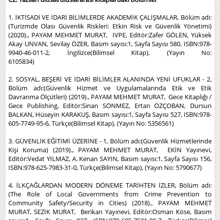
1. İKTİSADİ VE İDARİ BİLİMLERDE AKADEMİK ÇALIŞMALAR, Bölüm adı:
(Turizmde Olası Güvenlik Riskleri: Etkin Risk ve Güvenlik Yönetimi)
(2020)., PAYAM MEHMET MURAT, IVPE, Editör:Zafer GÖLEN, Yüksek
Akay UNVAN, Sevilay ÖZER, Basım sayısı:1, Sayfa Sayısı 580, ISBN:978-
9940-46-011-2, İngilizce(Bilimsel Kitap), (Yayın No:
6105834)
2. SOSYAL, BEŞERİ VE İDARİ BİLİMLER ALANINDA YENİ UFUKLAR - 2,
Bölüm adı:(Güvenlik Hizmet ve Uygulamalarında Etik ve Etik
Davranma Ölçütleri) (2019)., PAYAM MEHMET MURAT, Gece Kitaplığı /
Gece Publishing, Editör:Sinan SÖNMEZ, Ertan ÖZÇOBAN, Dursun
BALKAN, Hüseyin KARAKUŞ, Basım sayısı:1, Sayfa Sayısı 527, ISBN:978-
605-7749-95-6, Türkçe(Bilimsel Kitap), (Yayın No: 5356561)
3. GÜVENLİK EĞİTİMİ ÜZERİNE - 1, Bölüm adı:(Güvenlik Hizmetlerinde
Kişi Koruma) (2019)., PAYAM MEHMET MURAT, EKİN Yayınevi,
Editör:Vedat YILMAZ, A. Kenan SAYIN, Basım sayısı:1, Sayfa Sayısı 156,
ISBN:978-625-7983-31-0, Türkçe(Bilimsel Kitap), (Yayın No: 5790677)
4. İLKÇAĞLARDAN MODERN DÖNEME TARİHTEN İZLER, Bölüm adı:
(The Role of Local Governments from Crime Prevention to
Community Safety/Security in Cities) (2018)., PAYAM MEHMET
MURAT, SEZİK MURAT, Berikan Yayınevi, Editör:Osman Köse, Basım