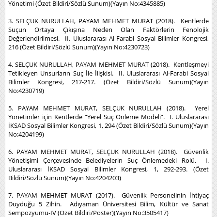
Yönetimi (Özet Bildiri/Sözlü Sunum)(Yayın No:4345885)
3. SELÇUK NURULLAH, PAYAM MEHMET MURAT (2018). Kentlerde
Suçun Ortaya Çıkışına Neden Olan Faktörlerin Fenolojik
Değerlendirilmesi. II. Uluslararası Al-Farabi Sosyal Bilimler Kongresi,
216 (Özet Bildiri/Sözlü Sunum)(Yayın No:4230723)
4. SELÇUK NURULLAH, PAYAM MEHMET MURAT (2018). Kentleşmeyi
Tetikleyen Unsurların Suç İle İlişkisi. II. Uluslararası Al-Farabi Sosyal
Bilimler Kongresi, 217-217. (Özet Bildiri/Sözlü Sunum)(Yayın
No:4230719)
5. PAYAM MEHMET MURAT, SELÇUK NURULLAH (2018). Yerel
Yönetimler için Kentlerde “Yerel Suç Önleme Modeli”. I. Uluslararası
İKSAD Sosyal Bilimler Kongresi, 1, 294 (Özet Bildiri/Sözlü Sunum)(Yayın
No:4204199)
6. PAYAM MEHMET MURAT, SELÇUK NURULLAH (2018). Güvenlik
Yönetişimi Çerçevesinde Belediyelerin Suç Önlemedeki Rolü. I.
Uluslararası İKSAD Sosyal Bilimler Kongresi, 1, 292-293. (Özet
Bildiri/Sözlü Sunum)(Yayın No:4204203)
7. PAYAM MEHMET MURAT (2017). Güvenlik Personelinin İhtiyaç
Duyduğu 5 Zihin. Adıyaman Üniversitesi Bilim, Kültür ve Sanat
Sempozyumu-IV (Özet Bildiri/Poster)(Yayın No:3505417)