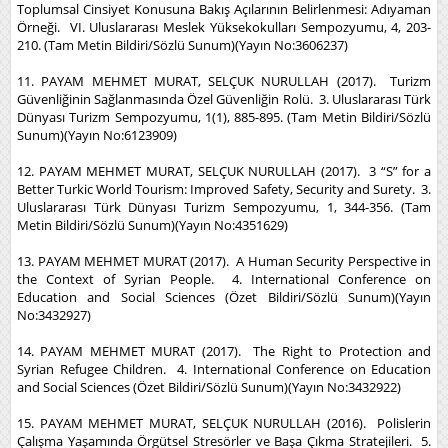
Toplumsal Cinsiyet Konusuna Bakış Açılarının Belirlenmesi: Adıyaman
Örneği. VI. Uluslararası Meslek Yüksekokulları Sempozyumu, 4, 203-
210. (Tam Metin Bildiri/Sözlü Sunum)(Yayın No:3606237)
11. PAYAM MEHMET MURAT, SELÇUK NURULLAH (2017). Turizm
Güvenliğinin Sağlanmasında Özel Güvenliğin Rolü. 3. Uluslararası Türk
Dünyası Turizm Sempozyumu, 1(1), 885-895. (Tam Metin Bildiri/Sözlü
Sunum)(Yayın No:6123909)
12. PAYAM MEHMET MURAT, SELÇUK NURULLAH (2017). 3 “S” for a
Better Turkic World Tourism: Improved Safety, Security and Surety. 3.
Uluslararası Türk Dünyası Turizm Sempozyumu, 1, 344-356. (Tam
Metin Bildiri/Sözlü Sunum)(Yayın No:4351629)
13. PAYAM MEHMET MURAT (2017). A Human Security Perspective in
the Context of Syrian People. 4. International Conference on
Education and Social Sciences (Özet Bildiri/Sözlü Sunum)(Yayın
No:3432927)
14. PAYAM MEHMET MURAT (2017). The Right to Protection and
Syrian Refugee Children. 4. International Conference on Education
and Social Sciences (Özet Bildiri/Sözlü Sunum)(Yayın No:3432922)
15. PAYAM MEHMET MURAT, SELÇUK NURULLAH (2016). Polislerin
Çalışma Yaşamında Örgütsel Stresörler ve Başa Çıkma Stratejileri. 5.