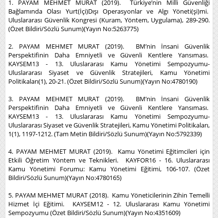
1. PAYAM MEHMET MURAT (2019). Türkiye’nin Milli Güvenliği
Bağlamında Olası Yurt(İçi)Dışı Operasyonlar ve Algı Yöneti(şi)mi.
Uluslararası Güvenlik Kongresi (Kuram, Yöntem, Uygulama), 289-290.
(Özet Bildiri/Sözlü Sunum)(Yayın No:5263775)
2. PAYAM MEHMET MURAT (2019). BM’nin İnsani Güvenlik
Perspektifinin Daha Emniyetli ve Güvenli Kentlere Yansıması.
KAYSEM13 - 13. Uluslararası Kamu Yönetimi Sempozyumu-
Uluslararası Siyaset ve Güvenlik Stratejileri, Kamu Yönetimi
Politikaları(1), 20-21. (Özet Bildiri/Sözlü Sunum)(Yayın No:4780190)
3. PAYAM MEHMET MURAT (2019). BM’nin İnsani Güvenlik
Perspektifinin Daha Emniyetli ve Güvenli Kentlere Yansıması.
KAYSEM13 - 13. Uluslararası Kamu Yönetimi Sempozyumu-
Uluslararası Siyaset ve Güvenlik Stratejileri, Kamu Yönetimi Politikaları,
1(1), 1197-1212. (Tam Metin Bildiri/Sözlü Sunum)(Yayın No:5792339)
4. PAYAM MEHMET MURAT (2019). Kamu Yönetimi Eğitimcileri için
Etkili Öğretim Yöntem ve Teknikleri. KAYFOR16 - 16. Uluslararası
Kamu Yönetimi Forumu: Kamu Yönetimi Eğitimi, 106-107. (Özet
Bildiri/Sözlü Sunum)(Yayın No:4780165)
5. PAYAM MEHMET MURAT (2018). Kamu Yöneticilerinin Zihin Temelli
Hizmet İçi Eğitimi. KAYSEM12 - 12. Uluslararası Kamu Yönetimi
Sempozyumu (Özet Bildiri/Sözlü Sunum)(Yayın No:4351609)