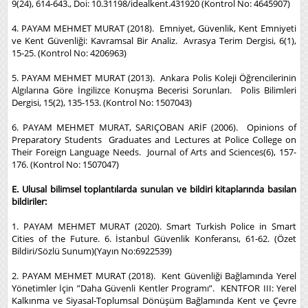
9(24), 614-643., Doi: 10.31198/idealkent.431920 (Kontrol No: 4645907)
4. PAYAM MEHMET MURAT (2018). Emniyet, Güvenlik, Kent Emniyeti
ve Kent Güvenliği: Kavramsal Bir Analiz. Avrasya Terim Dergisi, 6(1),
15-25. (Kontrol No: 4206963)
5. PAYAM MEHMET MURAT (2013). Ankara Polis Koleji Öğrencilerinin
Algılarına Göre İngilizce Konuşma Becerisi Sorunları. Polis Bilimleri
Dergisi, 15(2), 135-153. (Kontrol No: 1507043)
6. PAYAM MEHMET MURAT, SARIÇOBAN ARİF (2006). Opinions of
Preparatory Students Graduates and Lectures at Police College on
Their Foreign Language Needs. Journal of Arts and Sciences(6), 157-
176. (Kontrol No: 1507047)
E. Ulusal bilimsel toplantılarda sunulan ve bildiri kitaplarında basılan
bildiriler:
1. PAYAM MEHMET MURAT (2020). Smart Turkish Police in Smart
Cities of the Future. 6. İstanbul Güvenlik Konferansı, 61-62. (Özet
Bildiri/Sözlü Sunum)(Yayın No:6922539)
2. PAYAM MEHMET MURAT (2018). Kent Güvenliği Bağlamında Yerel
Yönetimler İçin ”Daha Güvenli Kentler Programı”. KENTFOR III: Yerel
Kalkınma ve Siyasal-Toplumsal Dönüşüm Bağlamında Kent ve Çevre