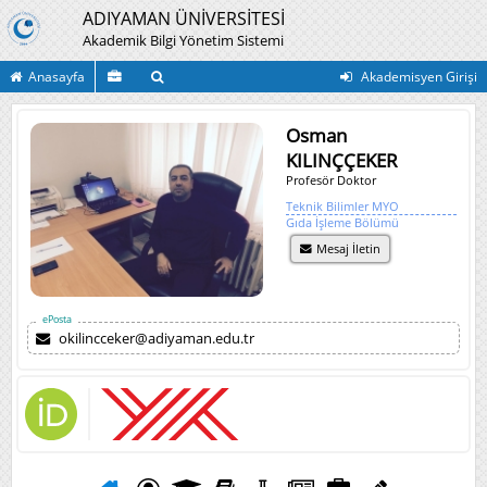
ADIYAMAN ÜNİVERSİTESİ
Akademik Bilgi Yönetim Sistemi
Anasayfa
Akademisyen Girişi
Osman
KILINÇÇEKER
Profesör Doktor
Teknik Bilimler MYO
Gıda İşleme Bölümü
Mesaj İletin
ePosta
okilincceker@adiyaman.edu.tr