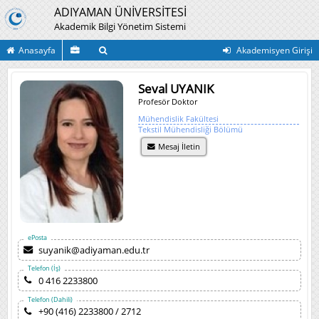
ADIYAMAN ÜNİVERSİTESİ
Akademik Bilgi Yönetim Sistemi
Anasayfa
Akademisyen Girişi
Seval UYANIK
Profesör Doktor
Mühendislik Fakültesi
Tekstil Mühendisliği Bölümü
Mesaj İletin
ePosta
suyanik@adiyaman.edu.tr
Telefon (İş)
0 416 2233800
Telefon (Dahili)
+90 (416) 2233800 / 2712