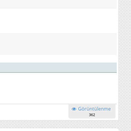
Görüntülenme
362