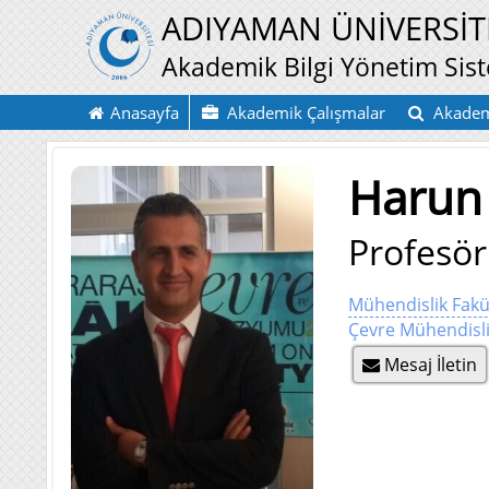
ADIYAMAN ÜNİVERSİT
Akademik Bilgi Yönetim Sis
Anasayfa
Akademik Çalışmalar
Akadem
Harun
Profesör
Mühendislik Fakü
Çevre Mühendisl
Mesaj İletin