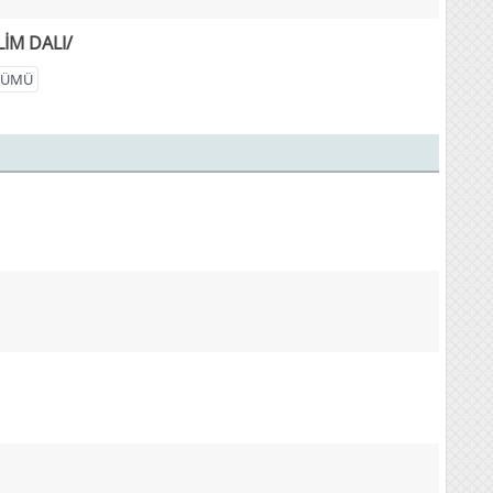
İM DALI/
ÖLÜMÜ