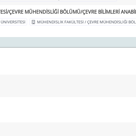
Sİ/ÇEVRE MÜHENDİSLİĞİ BÖLÜMÜ/ÇEVRE BİLİMLERİ ANABİL
ÜNİVERSİTESİ
MÜHENDİSLİK FAKÜLTESİ / ÇEVRE MÜHENDİSLİĞİ B