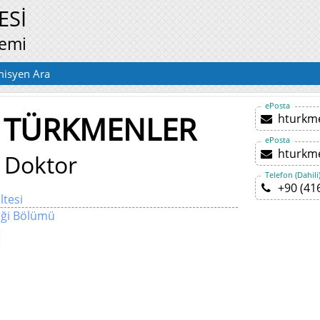
ESİ
temi
isyen Ara
ePosta
 TÜRKMENLER
hturkm
ePosta
hturkm
 Doktor
Telefon (Dahili
+90 (41
ltesi
iği Bölümü