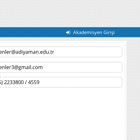
Akademisyen Girişi
enler@adiyaman.edu.tr
enler3@gmail.com
)
6) 2233800 / 4559