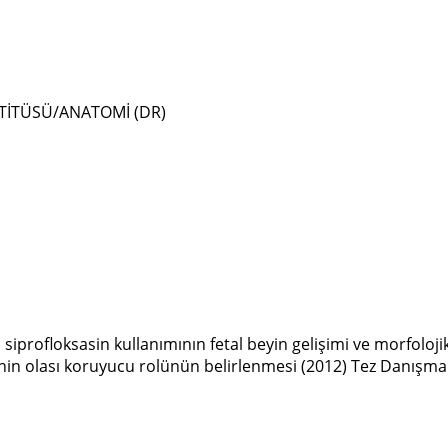
STİTÜSÜ/ANATOMİ (DR)
 siprofloksasin kullanımının fetal beyin gelişimi ve morfolojik
inin olası koruyucu rolünün belirlenmesi (2012) Tez Danışm