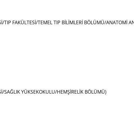
İ/TIP FAKÜLTESİ/TEMEL TIP BİLİMLERİ BÖLÜMÜ/ANATOMİ AN
Sİ/SAĞLIK YÜKSEKOKULU/HEMŞİRELİK BÖLÜMÜ)