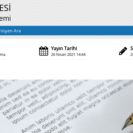
ESİ
temi
isyen Ara
Yayın Tarihi
S
şma
26 Nisan 2021 14:44
2