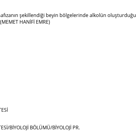
fızanın şekillendiği beyin bölgelerinde alkolün oluşturduğu 
ı:(MEMET HANİFİ EMRE)
TESİ
ESİ/BİYOLOJİ BÖLÜMÜ/BİYOLOJİ PR.