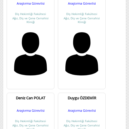
Araştırma Görevlisi
Araştırma Görevlisi
Diş Hekimliği Fakültesi
/
Ortodonti Kliniği
6
Diş Hekimliği Fakültesi
/
Pedodonti
5
Diş Hekimliği Fakültesi
Diş Hekimliği Fakültesi
Diş Hekimliği Fakültesi
/
Periodontoloji Kliniği
3
Ağız, Diş ve Çene Cerrahisi
Ağız, Diş ve Çene Cerrahisi
Kliniği
Kliniği
Diş Hekimliği Fakültesi
/
Protetik Diş Tedavisi Kliniği
2
Diş Hekimliği Fakültesi
/
Restoratif Diş Tedavisi Kliniği
1
Diş Hekimliği Fakültesi
/
Çocuk Diş Hekimliği
2
(Pedodonti) Kliniği
Eczacılık Fakültesi
/
Eczacılık Meslek Bilimleri
10
Eczacılık Fakültesi
/
Eczacılık Teknolojisi Bilimleri
5
Eczacılık Fakültesi
/
Eczacılık Temel Bilimleri
8
Eğitim Fakültesi
/
Eğitim Bilimleri Bölümü
22
Eğitim Fakültesi
/
Matematik ve Fen Bilimleri Eğitimi
15
Bölümü
Eğitim Fakültesi
/
Temel Eğitim Bölümü
12
Eğitim Fakültesi
/
Türkçe ve Sosyal Bilimler Eğitimi
17
Deniz Can POLAT
Duygu ÖZDEMİR
Bölümü
Eğitim Fakültesi
/
Yabancı Diller Eğitimi Bölümü
7
Araştırma Görevlisi
Araştırma Görevlisi
Eğitim Fakültesi
/
Özel Eğitim Bölümü
4
Fakülteler
/
Diş Hekimliği Fakültesi
82
Diş Hekimliği Fakültesi
Diş Hekimliği Fakültesi
Fakülteler
/
Eczacılık Fakültesi
2
Ağız, Diş ve Çene Cerrahisi
Ağız, Diş ve Çene Cerrahisi