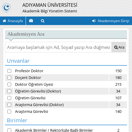
ADIYAMAN ÜNİVERSİTESİ
Akademik Bilgi Yönetim Sistemi
Anasayfa
Akademisyen Girişi
Akademisyen Ara
Ara
Unvanlar
Profesör Doktor
150
Doçent Doktor
180
Doktor Öğretim Üyesi
215
Öğretim Görevlisi (Doktor)
34
Öğretim Görevlisi
107
Araştırma Görevlisi (Doktor)
34
Araştırma Görevlisi
140
Birimler
Akademik Birimler
/
Rektörlüğe Bağlı Birimler
2