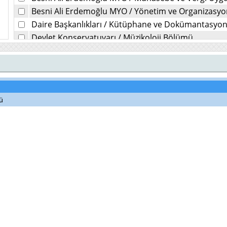
Besni Ali Erdemoğlu MYO
/
Yönetim ve Organizasy
Daire Başkanlıkları
/
Kütüphane ve Dokümantasyon 
Devlet Konservatuvarı
/
Müzikoloji Bölümü
Diş Hekimliği Fakültesi
/
Ağız, Diş ve Çene Cerrahisi K
Diş Hekimliği Fakültesi
/
Ağız, Diş ve Çene Radyolojis
Diş Hekimliği Fakültesi
/
Endodonti Kliniği
Diş Hekimliği Fakültesi
/
Ortodonti Kliniği
ü
Diş Hekimliği Fakültesi
/
Pedodonti
Diş Hekimliği Fakültesi
/
Periodontoloji Kliniği
Diş Hekimliği Fakültesi
/
Protetik Diş Tedavisi Kliniği
Diş Hekimliği Fakültesi
/
Restoratif Diş Tedavisi Klini
Diş Hekimliği Fakültesi
/
Çocuk Diş Hekimliği (Pedodo
Eczacılık Fakültesi
/
Eczacılık Meslek Bilimleri
Eczacılık Fakültesi
/
Eczacılık Teknolojisi Bilimleri
Eczacılık Fakültesi
/
Eczacılık Temel Bilimleri
Eğitim Fakültesi
/
Eğitim Bilimleri Bölümü
Eğitim Fakültesi
/
Matematik ve Fen Bilimleri Eğitim