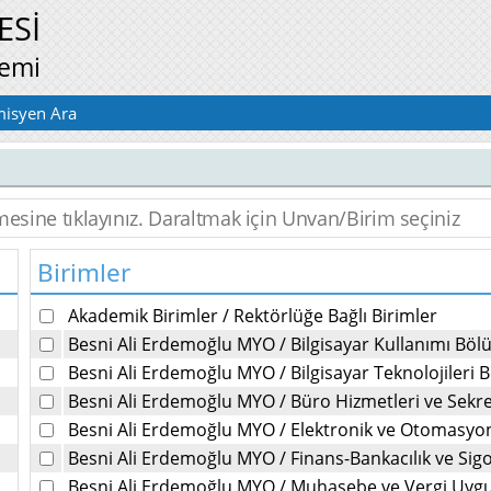
ESİ
temi
isyen Ara
Birimler
Akademik Birimler
/
Rektörlüğe Bağlı Birimler
Besni Ali Erdemoğlu MYO
/
Bilgisayar Kullanımı Bö
Besni Ali Erdemoğlu MYO
/
Bilgisayar Teknolojileri
Besni Ali Erdemoğlu MYO
/
Büro Hizmetleri ve Sekr
Besni Ali Erdemoğlu MYO
/
Elektronik ve Otomasy
Besni Ali Erdemoğlu MYO
/
Finans-Bankacılık ve Sig
Besni Ali Erdemoğlu MYO
/
Muhasebe ve Vergi Uyg