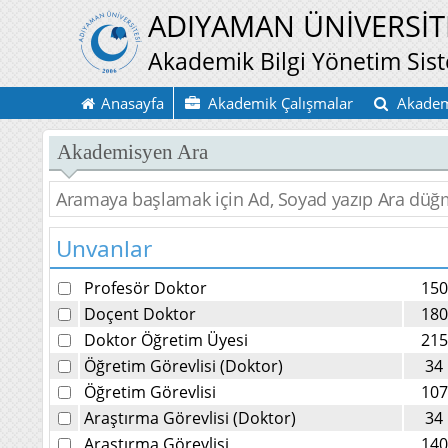
ADIYAMAN ÜNİVERSİT
Akademik Bilgi Yönetim Sis
Anasayfa
Akademik Çalışmalar
Akadem
Akademisyen Ara
Unvanlar
Profesör Doktor
150
Doçent Doktor
180
Doktor Öğretim Üyesi
215
Öğretim Görevlisi (Doktor)
34
Öğretim Görevlisi
107
Araştırma Görevlisi (Doktor)
34
Araştırma Görevlisi
140