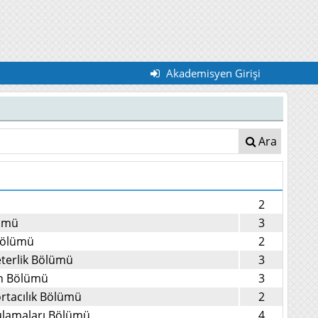
Akademisyen Girişi
Ara
2
lümü
3
 Bölümü
2
eterlik Bölümü
3
on Bölümü
3
ortacılık Bölümü
2
ulamaları Bölümü
4