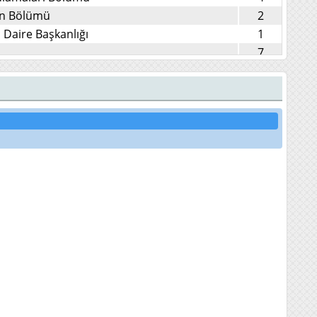
on Bölümü
2
Daire Başkanlığı
1
7
liniği
4
i (İlk Muayene) Kliniği
3
5
6
5
3
2
ği
1
nti) Kliniği
2
10
5
8
22
i Bölümü
15