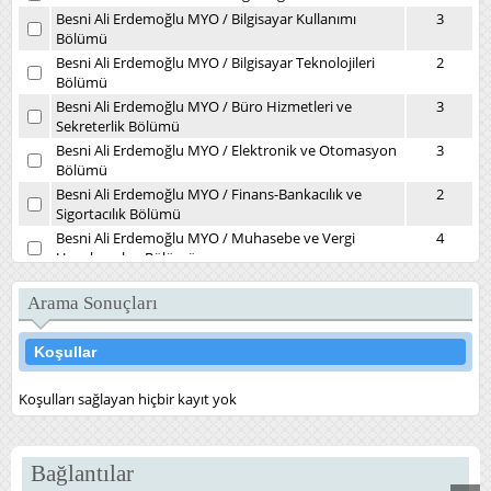
Besni Ali Erdemoğlu MYO
/
Bilgisayar Kullanımı
3
Bölümü
Besni Ali Erdemoğlu MYO
/
Bilgisayar Teknolojileri
2
Bölümü
Besni Ali Erdemoğlu MYO
/
Büro Hizmetleri ve
3
Sekreterlik Bölümü
Besni Ali Erdemoğlu MYO
/
Elektronik ve Otomasyon
3
Bölümü
Besni Ali Erdemoğlu MYO
/
Finans-Bankacılık ve
2
Sigortacılık Bölümü
Besni Ali Erdemoğlu MYO
/
Muhasebe ve Vergi
4
Uygulamaları Bölümü
Besni Ali Erdemoğlu MYO
/
Yönetim ve Organizasyon
2
Bölümü
Arama Sonuçları
Daire Başkanlıkları
/
Kütüphane ve Dokümantasyon
1
Daire Başkanlığı
Koşullar
Devlet Konservatuvarı
/
Müzikoloji Bölümü
7
Diş Hekimliği Fakültesi
/
Ağız, Diş ve Çene Cerrahisi
4
Koşulları sağlayan hiçbir kayıt yok
Kliniği
Diş Hekimliği Fakültesi
/
Ağız, Diş ve Çene Radyolojisi
3
(İlk Muayene) Kliniği
Bağlantılar
Diş Hekimliği Fakültesi
/
Endodonti Kliniği
5