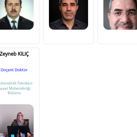
Eğitim Fakültesi
/
Temel Eğitim Bölümü
Eğitim Fakültesi
/
Türkçe ve Sosyal Bilimler Eğitimi
Eğitim Fakültesi
/
Yabancı Diller Eğitimi Bölümü
Eğitim Fakültesi
/
Özel Eğitim Bölümü
Fakülteler
/
Diş Hekimliği Fakültesi
Fakülteler
/
Eczacılık Fakültesi
Fakülteler
/
Eğitim Fakültesi
Zeyneb KILIÇ
Fakülteler
/
Fen Edebiyat Fakültesi
Fakülteler
/
Güzel Sanatlar Fakültesi
Doçent Doktor
Fakülteler
/
Mimarlık Fakültesi
hendislik Fakültesi
Fakülteler
/
Mühendislik Fakültesi
nşaat Mühendisliği
Fakülteler
/
Turizm Fakültesi
Bölümü
Fakülteler
/
Tıp Fakültesi
Fakülteler
/
İktisadi ve İdari Bilimler Fakültesi
Fen Edebiyat Fakültesi
/
Arkeoloji Bölümü
Fen Edebiyat Fakültesi
/
Biyoloji Bölümü
Fen Edebiyat Fakültesi
/
Fizik Bölümü