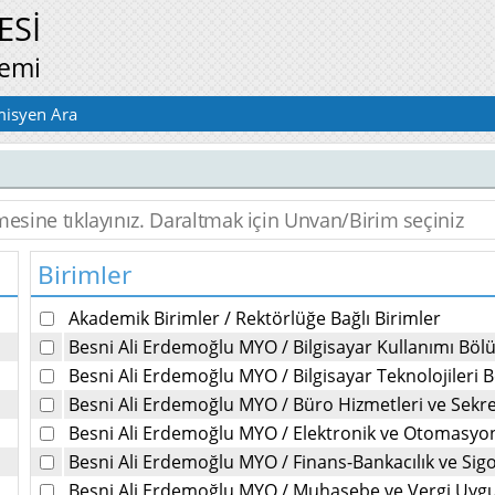
ESİ
temi
isyen Ara
Birimler
Akademik Birimler
/
Rektörlüğe Bağlı Birimler
Besni Ali Erdemoğlu MYO
/
Bilgisayar Kullanımı Bö
Besni Ali Erdemoğlu MYO
/
Bilgisayar Teknolojileri
Besni Ali Erdemoğlu MYO
/
Büro Hizmetleri ve Sekr
Besni Ali Erdemoğlu MYO
/
Elektronik ve Otomasy
Besni Ali Erdemoğlu MYO
/
Finans-Bankacılık ve Sig
Besni Ali Erdemoğlu MYO
/
Muhasebe ve Vergi Uyg