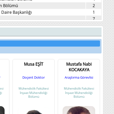
on Bölümü
2
Daire Başkanlığı
1
7
liniği
4
i (İlk Muayene) Kliniği
3
5
6
5
3
Musa EŞİT
Mustafa Nabi
2
KOCAKAYA
ği
1
r
Doçent Doktor
Araştırma Görevlisi
nti) Kliniği
2
10
esi
Mühendislik Fakültesi
Mühendislik Fakültesi
5
ği
İnşaat Mühendisliği
İnşaat Mühendisliği
Bölümü
Bölümü
8
22
i Bölümü
15