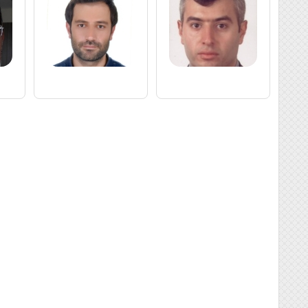
12
 Bölümü
17
7
4
82
2
8
3
2
6
10
4
13
6
7
9
4