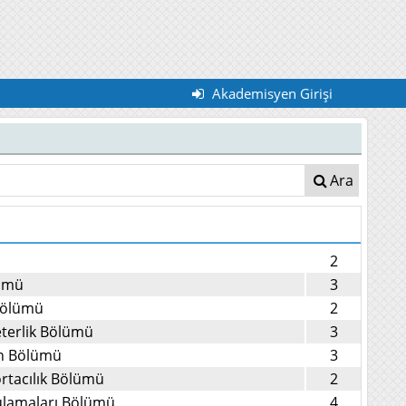
Akademisyen Girişi
Ara
2
lümü
3
 Bölümü
2
eterlik Bölümü
3
on Bölümü
3
ortacılık Bölümü
2
ulamaları Bölümü
4