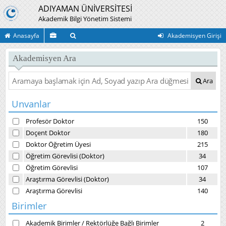
ADIYAMAN ÜNİVERSİTESİ
Akademik Bilgi Yönetim Sistemi
Anasayfa
Akademisyen Girişi
Akademisyen Ara
Ara
Unvanlar
Profesör Doktor
150
Doçent Doktor
180
Doktor Öğretim Üyesi
215
Öğretim Görevlisi (Doktor)
34
Öğretim Görevlisi
107
Araştırma Görevlisi (Doktor)
34
Araştırma Görevlisi
140
Birimler
Akademik Birimler
/
Rektörlüğe Bağlı Birimler
2