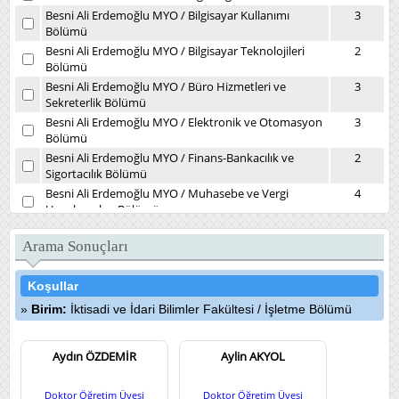
Besni Ali Erdemoğlu MYO
/
Bilgisayar Kullanımı
3
Bölümü
Besni Ali Erdemoğlu MYO
/
Bilgisayar Teknolojileri
2
Bölümü
Besni Ali Erdemoğlu MYO
/
Büro Hizmetleri ve
3
Sekreterlik Bölümü
Besni Ali Erdemoğlu MYO
/
Elektronik ve Otomasyon
3
Bölümü
Besni Ali Erdemoğlu MYO
/
Finans-Bankacılık ve
2
Sigortacılık Bölümü
Besni Ali Erdemoğlu MYO
/
Muhasebe ve Vergi
4
Uygulamaları Bölümü
Besni Ali Erdemoğlu MYO
/
Yönetim ve Organizasyon
2
Bölümü
Arama Sonuçları
Daire Başkanlıkları
/
Kütüphane ve Dokümantasyon
1
Daire Başkanlığı
Koşullar
Devlet Konservatuvarı
/
Müzikoloji Bölümü
7
Birim:
İktisadi ve İdari Bilimler Fakültesi
/
İşletme Bölümü
Diş Hekimliği Fakültesi
/
Ağız, Diş ve Çene Cerrahisi
4
Kliniği
Diş Hekimliği Fakültesi
Aydın ÖZDEMİR
/
Ağız, Diş ve Çene Radyolojisi
Aylin AKYOL
3
(İlk Muayene) Kliniği
Diş Hekimliği Fakültesi
/
Endodonti Kliniği
5
Doktor Öğretim Üyesi
Doktor Öğretim Üyesi